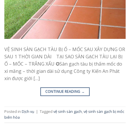
VỆ SINH SÀN GẠCH TÀU BỊ Ố – MỐC SAU XÂY DỰNG OR
SAU 1 THỜI GIAN DÀI TẠI SAO SÀN GẠCH TÀU LẠI BỊ
Ố – MỐC – TRẮNG XẤU ✪Sàn gạch tàu bị thấm mốc do
xi măng – thời gian dài sử dụng Công ty Kiến An Phát
xin được giới […]
CONTINUE READING
→
Posted in
Dịch vụ
|
Tagged
vệ sinh sàn gạch
,
vệ sinh sàn gạch bị mốc
biên hòa