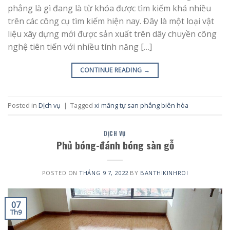
phẳng là gì đang là từ khóa được tìm kiếm khá nhiều
trên các công cụ tìm kiếm hiện nay. Đây là một loại vật
liệu xây dựng mới được sản xuất trên dây chuyền công
nghệ tiên tiến với nhiều tính năng […]
CONTINUE READING
→
Posted in
Dịch vụ
|
Tagged
xi măng tự san phẳng biên hòa
DỊCH VỤ
Phủ bóng-đánh bóng sàn gỗ
POSTED ON
THÁNG 9 7, 2022
BY
BANTHIKINHROI
07
Th9