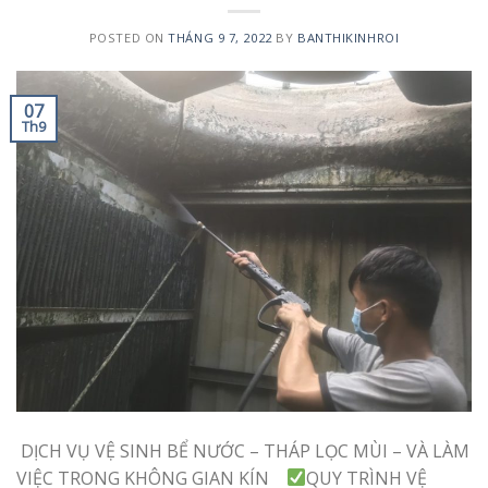
POSTED ON
THÁNG 9 7, 2022
BY
BANTHIKINHROI
07
Th9
DỊCH VỤ VỆ SINH BỂ NƯỚC – THÁP LỌC MÙI – VÀ LÀM
VIỆC TRONG KHÔNG GIAN KÍN
QUY TRÌNH VỆ