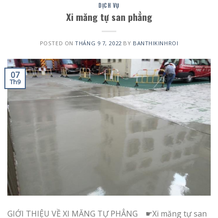
DỊCH VỤ
Xi măng tự san phẳng
POSTED ON
THÁNG 9 7, 2022
BY
BANTHIKINHROI
07
Th9
GIỚI THIỆU VỀ XI MĂNG TỰ PHẲNG ☛Xi măng tự san