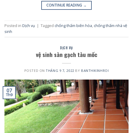
CONTINUE READING
→
Posted in
Dịch vụ
|
Tagged
chống thấm biên hòa
,
chống thấm nhà vệ
sinh
DỊCH VỤ
vệ sinh sàn gạch tàu mốc
POSTED ON
THÁNG 9 7, 2022
BY
BANTHIKINHROI
07
Th9