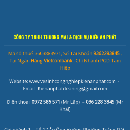
CÔNG TY TNHH THƯƠNG MẠI & DỊCH VỤ KIẾN AN PHÁT
Mã số thuế: 3603884971, Số Tài Khoản
9362283845
,
Tại Ngân Hàng
Vietcombank
, Chi Nhánh PGD Tam
Hiệp
Website: www.vesinhcongnghiepkienanphat.com -
Email :
Kienanphatcleaning@gmail.com
Điện thoại:
0972 586 571
(Mr Lập) –
036 228 3845
(Mr
Khải)
Chi nhánh 1: - Tổ 17 Ấp Ông Hường,Phường Trảng Dài,