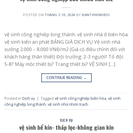
POSTED ON
THÁNG 3 10, 2024
BY
BANTHIKINHROI
vệ sinh công nghiệp long thành. vệ sinh nhà ở biên hòa.
vệ sinh kiến an phát BẢNG GIÁ DỊCH VỤ Vệ sinh nhà
xưởng 2.000 – 8.000 VNĐ/m2 (Giá có điều chỉnh đối với
khách hàng thân thiết) Đội trưởng: 2-3 người? Tổ đội:
5-8? Máy móc thiết bị? Trang thiết bị? VỆ SINH […]
CONTINUE READING
→
Posted in
Dịch vụ
|
Tagged
vệ sinh công nghiệp biên hòa
,
vệ sinh
công nghiệp long thành
,
vệ sinh nhà nhơn trạch
DỊCH VỤ
vệ sinh bể kín- tháp lọc-không gian kín