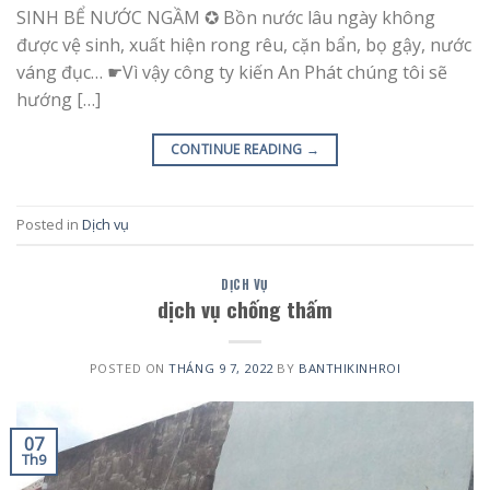
SINH BỂ NƯỚC NGẦM ✪ Bồn nước lâu ngày không
được vệ sinh, xuất hiện rong rêu, cặn bẩn, bọ gậy, nước
váng đục… ☛Vì vậy công ty kiến An Phát chúng tôi sẽ
hướng […]
CONTINUE READING
→
Posted in
Dịch vụ
DỊCH VỤ
dịch vụ chống thấm
POSTED ON
THÁNG 9 7, 2022
BY
BANTHIKINHROI
07
Th9