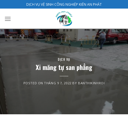
Skip
DỊCH VỤ VỆ SINH CÔNG NGHIỆP KIẾN AN PHÁT
to
content
DỊCH VỤ
Xi măng tự san phẳng
POSTED ON
THÁNG 9 7, 2022
BY
BANTHIKINHROI