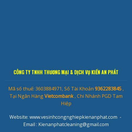
CÔNG TY TNHH THƯƠNG MẠI & DỊCH VỤ KIẾN AN PHÁT
Mã số thuế: 3603884971, Số Tài Khoản
9362283845
,
Tại Ngân Hàng
Vietcombank
, Chi Nhánh PGD Tam
Hiệp
Website: www.vesinhcongnghiepkienanphat.com -
Email :
Kienanphatcleaning@gmail.com