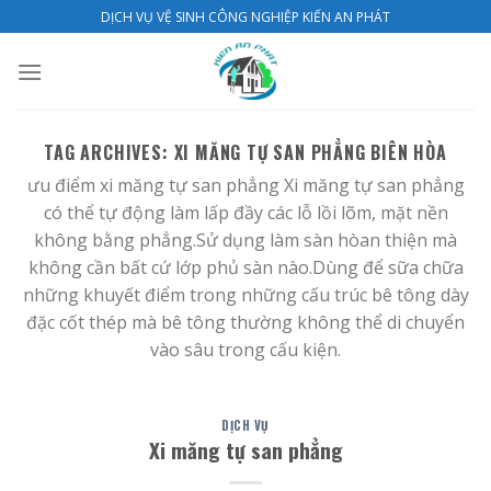
Skip
DỊCH VỤ VỆ SINH CÔNG NGHIỆP KIẾN AN PHÁT
to
content
TAG ARCHIVES:
XI MĂNG TỰ SAN PHẲNG BIÊN HÒA
ưu điểm xi măng tự san phẳng Xi măng tự san phẳng
có thể tự động làm lấp đầy các lỗ lồi lõm, mặt nền
không bằng phẳng.Sử dụng làm sàn hòan thiện mà
không cần bất cứ lớp phủ sàn nào.Dùng để sữa chữa
những khuyết điểm trong những cấu trúc bê tông dày
đặc cốt thép mà bê tông thường không thể di chuyển
vào sâu trong cấu kiện.
DỊCH VỤ
Xi măng tự san phẳng