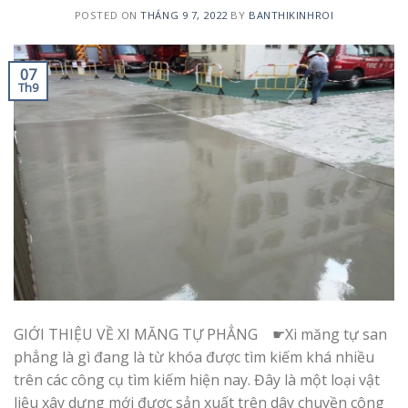
POSTED ON
THÁNG 9 7, 2022
BY
BANTHIKINHROI
07
Th9
GIỚI THIỆU VỀ XI MĂNG TỰ PHẲNG ☛Xi măng tự san
phẳng là gì đang là từ khóa được tìm kiếm khá nhiều
trên các công cụ tìm kiếm hiện nay. Đây là một loại vật
liệu xây dựng mới được sản xuất trên dây chuyền công