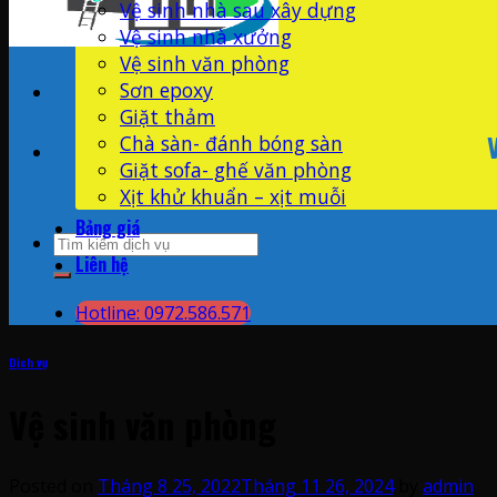
Vệ sinh nhà sau xây dựng
Vệ sinh nhà xưởng
Vệ sinh văn phòng
Sơn epoxy
Giặt thảm
Chà sàn- đánh bóng sàn
Giặt sofa- ghế văn phòng
Xịt khử khuẩn – xịt muỗi
Bảng giá
Liên hệ
Hotline: 0972.586.571
Dịch vụ
Vệ sinh văn phòng
Posted on
Tháng 8 25, 2022
Tháng 11 26, 2024
by
admin