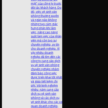
mặt” của công ty trước
đối tác khách hàng. Do
đó, việc vệ sinh văn
phòng thường xuyên
và ngăn nắp không
những tạo cảm giác
hưng phấn khi làm
việc, nâng cao năng
suất làm việc của nhân
viên mà còn tạo sự
chuyên nghiệp, uy tín
cho doanh nghiệp. Vì
vậy nhiều doanh
nghiệp đã tìm đến các
công ty cung cấp dịch
vụ vệ sinh văn phòng
chuyên nghiệp nhằm
đảm bảo công việc
được triển khai tốt nhất
và giúp tiết kiệm chi
phí. Với kinh nghiệm
nhiều năm cung cấp
dịch vụ vệ sinh văn
phòng và các dịch vụ
vệ sinh khác cho các cơ
quan doanh nghiệp,