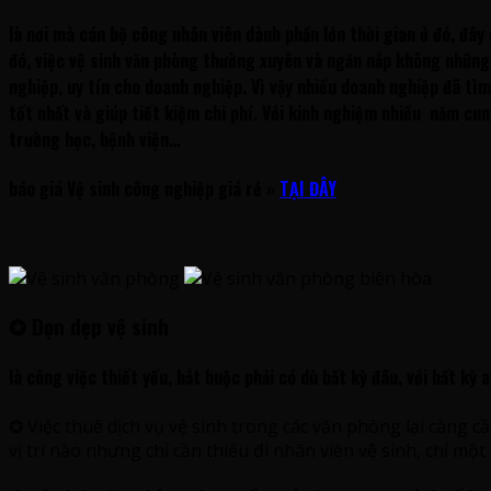
là nơi mà cán bộ công nhân viên dành phần lớn thời gian ở đó, đây 
đó, việc vệ sinh văn phòng thường xuyên và ngăn nắp không những
nghiệp, uy tín cho doanh nghiệp. Vì vậy nhiều doanh nghiệp đã t
tốt nhất và giúp tiết kiệm chi phí. Với kinh nghiệm nhiều năm cu
trường học, bệnh viện…
báo giá Vệ sinh công nghiệp giá rẻ
»
TẠI ĐÂY
✪
Dọn dẹp vệ sinh
là công việc thiết yếu, bắt buộc phải có dù bất kỳ đâu, với bất kỳ 
✪ Việc thuê dịch vụ vệ sinh trong các văn phòng lại càng c
vị trí nào nhưng chỉ cần thiếu đi nhân viên vệ sinh, chỉ m