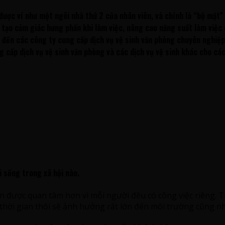
được ví như một ngôi nhà thứ 2 của nhân viên, và chính là “
bộ mặt
”
 tạo cảm giác hưng phấn khi làm việc, nâng cao năng suất làm việc
ìm đến các công ty cung cấp
dịch vụ vệ sinh văn phòng chuyên nghiệp
ng cấp dịch vụ vệ sinh văn phòng và các dịch vụ vệ sinh khác cho cá
ai sống trong xã hội nào.
ần được quan tâm hơn vì mỗi người đều có công việc riêng. T
ột thời gian thôi sẽ ảnh hưởng rất lớn đến môi trường cũng n