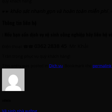
quý khách hàng
khảo sát nhanh gọn và hoàn toàn miễn phí
☛☛
, 
Thông tin liên hệ
: Nếu bạn cần dịch vụ vệ sinh công nghiệp hãy liên hệ v
0362 2838 45
Mr Khải
Điện thoại: ☎☎
Trân trọng phục vụ quý khách hàng!
This entry was posted in
Dịch vụ
. Bookmark the
permalink
admin
Vệ sinh nhà xưởng