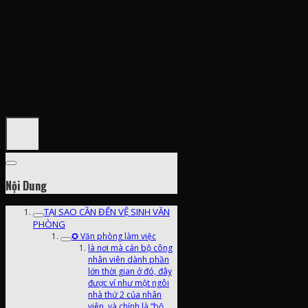
Nội Dung
TẠI SAO CẦN ĐẾN VỆ SINH VĂN
PHÒNG
✪ Văn phòng làm việc
là nơi mà cán bộ công
nhân viên dành phần
lớn thời gian ở đó, đây
được ví như một ngôi
nhà thứ 2 của nhân
viên, và chính là “bộ