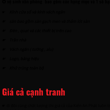
✪
vệ sinh văn phòng
bao gồm các hạng mục và 1 số hạ
☛
Kính cửa sổ và kính vách ngăn
☛ sàn bao gồm sàn gạch men và thảm lót sàn
☛ Đèn , quạt và các thiết bị trên cao
☛ Trần nhà
☛ Vách ngăn ( tường , alu)
☛ Logo, bảng hiệu
☛ Khử trùng toàn bộ
Giá cả cạnh tranh
☛ đi đôi cùng chất lượng thì giá cả của Kiến An Phát luôn tố