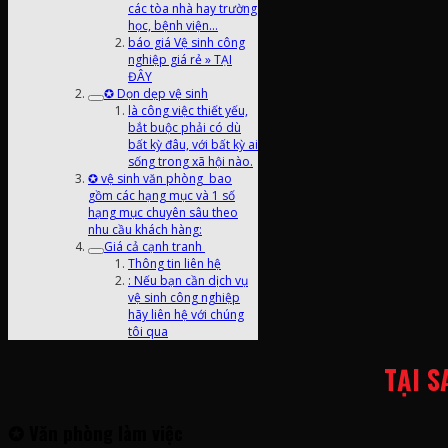
các tòa nhà hay trường
học, bệnh viện…
báo giá Vệ sinh công
nghiệp giá rẻ » TẠI
ĐÂY
✪ Dọn dẹp vệ sinh
là công việc thiết yếu,
bắt buộc phải có dù
bất kỳ đâu, với bất kỳ ai
sống trong xã hội nào.
✪ vệ sinh văn phòng bao
gồm các hạng mục và 1 số
hạng mục chuyên sâu theo
nhu cầu khách hàng:
Giá cả cạnh tranh
Thông tin liên hệ
: Nếu bạn cần dịch vụ
vệ sinh công nghiệp
hãy liên hệ với chúng
tôi qua
TẠI S
✪
Văn phòng làm việc