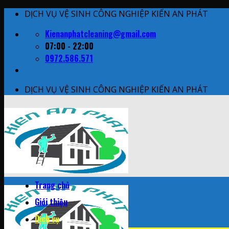
Skip
DỊCH VỤ VỆ SINH CÔNG NGHIỆP KIẾN AN PHÁT
to
Kienanphatcleaning@gmail.com
content
07:00 - 22:00
0972.586.571
DỊCH VỤ VỆ SINH CÔNG NGHIỆP KIẾN AN PHÁT
Trang chủ
Giới thiệu
Dịch vụ