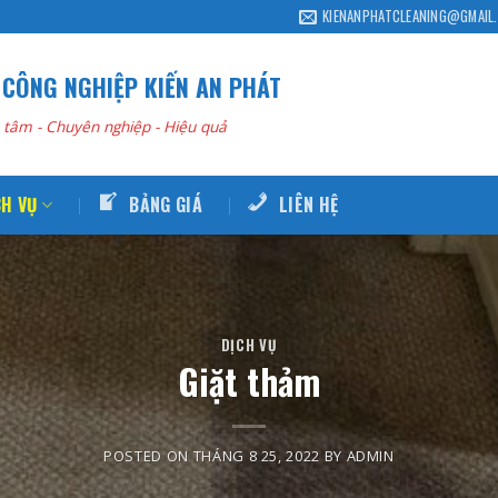
KIENANPHATCLEANING@GMAIL
 CÔNG NGHIỆP KIẾN AN PHÁT
 tâm - Chuyên nghiệp - Hiệu quả
CH VỤ
BẢNG GIÁ
LIÊN HỆ
DỊCH VỤ
Giặt thảm
POSTED ON
THÁNG 8 25, 2022
BY
ADMIN