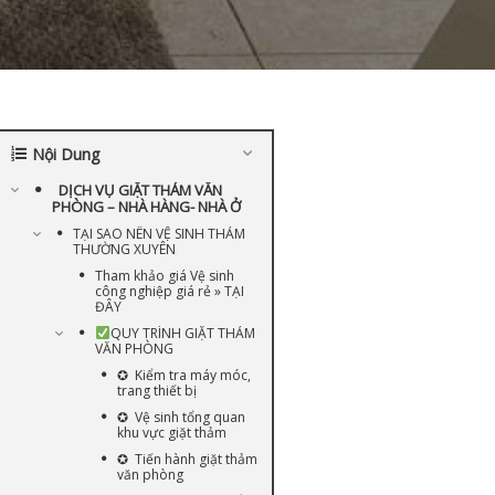
Nội Dung
DỊCH VỤ GIẶT THẢM VĂN
PHÒNG – NHÀ HÀNG- NHÀ Ở
TẠI SAO NÊN VỆ SINH THẢM
THƯỜNG XUYÊN
Tham khảo giá Vệ sinh
công nghiệp giá rẻ » TẠI
ĐÂY
QUY TRÌNH GIẶT THẢM
VĂN PHÒNG
✪ Kiểm tra máy móc,
trang thiết bị
✪ Vệ sinh tổng quan
khu vực giặt thảm
✪ Tiến hành giặt thảm
văn phòng