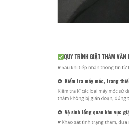
QUY TRÌNH GIẶT THẢM VĂN
☛Sau khi tiếp nhận thông tin từ 
✪ Kiểm tra máy móc, trang thiết
Kiểm tra kĩ các loại máy móc sử 
thảm không bị gián đoạn, đúng t
✪ Vệ sinh tổng quan khu vực gi
☛Khảo sát tình trạng thảm, đưa r