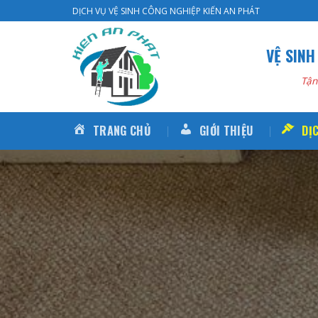
Skip
DỊCH VỤ VỆ SINH CÔNG NGHIỆP KIẾN AN PHÁT
to
content
VỆ SINH
Tận
TRANG CHỦ
GIỚI THIỆU
DỊ