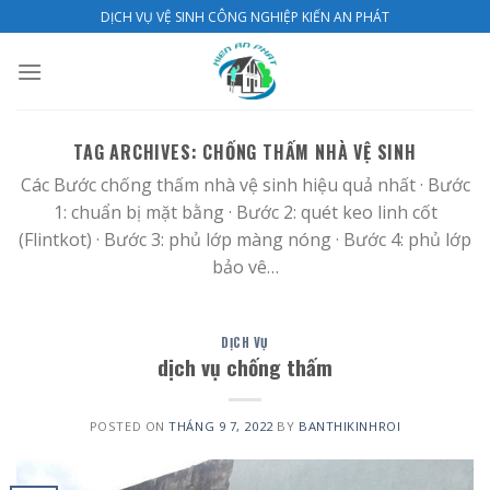
Skip
DỊCH VỤ VỆ SINH CÔNG NGHIỆP KIẾN AN PHÁT
to
content
TAG ARCHIVES:
CHỐNG THẤM NHÀ VỆ SINH
Các Bước chống thấm nhà vệ sinh hiệu quả nhất · Bước
1: chuẩn bị mặt bằng · Bước 2: quét keo linh cốt
(Flintkot) · Bước 3: phủ lớp màng nóng · Bước 4: phủ lớp
bảo vê…
DỊCH VỤ
dịch vụ chống thấm
POSTED ON
THÁNG 9 7, 2022
BY
BANTHIKINHROI