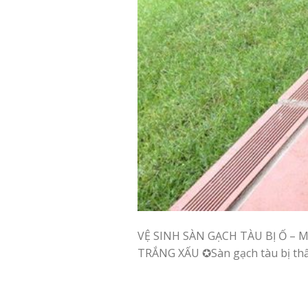
VỆ SINH SÀN GẠCH TÀU BỊ Ố – 
TRẮNG XẤU ✪Sàn gạch tàu bị thấm