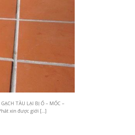
GẠCH TÀU LẠI BỊ Ố – MỐC –
át xin được giới […]