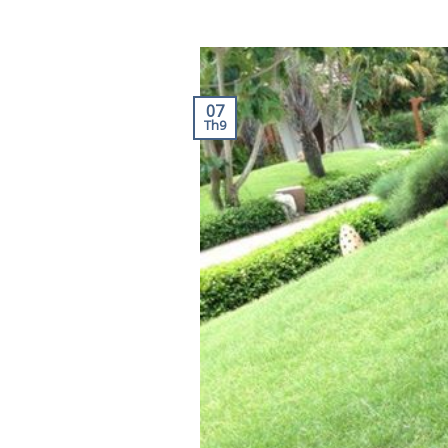
07
Th9