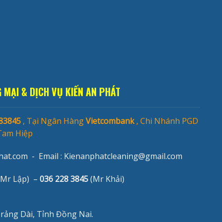
 MẠI & DỊCH VỤ KIẾN AN PHÁT
83845
, Tại Ngân Hàng
Vietcombank
, Chi Nhánh PGD
Tam Hiệp
at.com - Email :
Kienanphatcleaning@gmail.com
Mr Lập) –
036 228 3845
(Mr Khải)
rảng Dài, Tỉnh Đồng Nai.