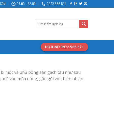
.COM
07:00 - 22:00
0972.586.571
HOTLINE: 0972.586.571
àu bị mốc và phủ bóng sàn gạch tàu như sau:
 mẻ vào mùa nóng, gần gũi với thiên nhiên.