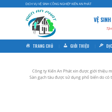
Skip
DỊCH VỤ VỆ SINH CÔNG NGHIỆP KIẾN AN PHÁT
to
content
VỆ SINH
Tận
TRANG CHỦ
GIỚI THIỆU
DỊ
Công ty Kiến An Phát xin được giới thiệu m
Sàn gạch tàu được sử dụng phổ biến do có 