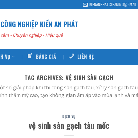
KIENANPHATCLEANING@GMAIL
 CÔNG NGHIỆP KIẾN AN PHÁT
 tâm - Chuyên nghiệp - Hiệu quả
CH VỤ
BẢNG GIÁ
LIÊN HỆ
TAG ARCHIVES:
VỆ SINH SÀN GẠCH
ột số giải pháp khi thi công sàn gạch tàu, xử lý sàn gạch t
tính thẩm mỹ cao, tạo không gian ấm áp vào mùa lạnh và mát
DỊCH VỤ
vệ sinh sàn gạch tàu mốc