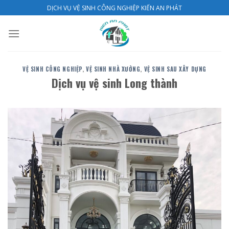
Skip
DỊCH VỤ VỆ SINH CÔNG NGHIỆP KIẾN AN PHÁT
to
content
VỆ SINH CÔNG NGHIỆP
,
VỆ SINH NHÀ XƯỞNG
,
VỆ SINH SAU XÂY DỰNG
Dịch vụ vệ sinh Long thành