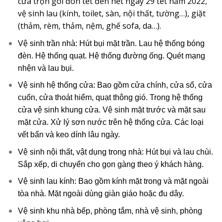
cửa trọn gói đón tết đến hết ngày 29 tết năm 2022,
vệ sinh lau (kính, toilet, sàn, nội thất, tường…), giặt
(thảm, rèm, thảm, nệm, ghế sofa, da…).
Vệ sinh trần nhà: Hút bụi mặt trần. Lau hệ thống bóng
đèn. Hệ thống quạt. Hệ thống đường ống. Quét mạng
nhện và lau bụi.
Vệ sinh hệ thống cửa: Bao gồm cửa chính, cửa sổ, cửa
cuốn, cửa thoát hiểm, quạt thông gió. Trong hệ thống
cửa vệ sinh khung cửa. Vệ sinh mặt trước và mặt sau
mặt cửa. Xử lý sơn nước trên hệ thống cửa. Các loại
vết bẩn và keo dính lâu ngày.
Vệ sinh nội thất, vật dụng trong nhà: Hút bụi và lau chùi.
Sắp xếp, di chuyển cho gọn gàng theo ý khách hàng.
Vệ sinh lau kính: Bao gồm kính mặt trong và mặt ngoài
tòa nhà. Mặt ngoài dùng giàn giáo hoặc đu dây.
Vệ sinh khu nhà bếp, phòng tắm, nhà vệ sinh, phòng