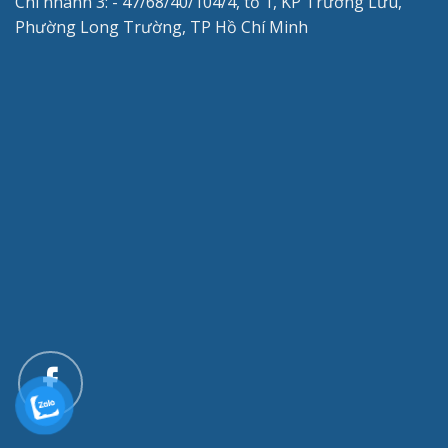
Chi nhánh 3: - 47/68/40/104/4, tổ 1, KP Trường Lưu,
Phường Long Trường, TP Hồ Chí Minh