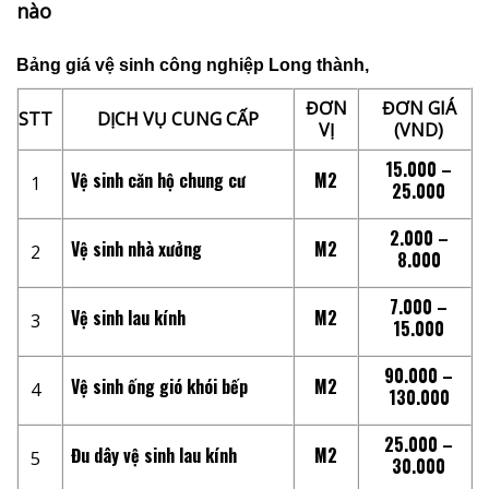
nào
Bảng giá vệ sinh công nghiệp
Long thành,
ĐƠN
ĐƠN GIÁ
STT
DỊCH VỤ CUNG CẤP
VỊ
(VND)
15.000 –
Vệ sinh căn hộ chung cư
M2
1
25.000
2.000 –
Vệ sinh nhà xưởng
M2
2
8.000
7.000 –
Vệ sinh lau kính
M2
3
15.000
90.000 –
Vệ sinh ống gió khói bếp
M2
4
130.000
25.000 –
Đu dây vệ sinh lau kính
M2
5
30.000