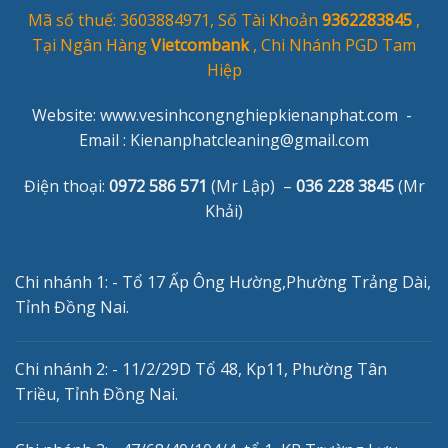
Mã số thuế: 3603884971, Số Tài Khoản
9362283845
,
Tại Ngân Hàng
Vietcombank
, Chi Nhánh PGD Tam
Hiệp
Website: www.vesinhcongnghiepkienanphat.com -
Email :
Kienanphatcleaning@gmail.com
Điện thoại:
0972 586 571
(Mr Lập) –
036 228 3845
(Mr
Khải)
Chi nhánh 1: - Tổ 17 Ấp Ông Hường,Phường Trảng Dài,
Tỉnh Đồng Nai.
Chi nhánh 2: - 11/2/29D Tổ 48, Kp11, Phường Tân
Triều, Tỉnh Đồng Nai.