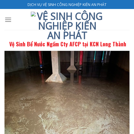
Skip
DỊCH VỤ VỆ SINH CÔNG NGHIỆP KIẾN AN PHÁT
to
content
Vệ Sinh Bể Nước Ngầm Cty AFCP tại KCN Long Thành