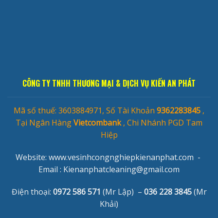
CÔNG TY TNHH THƯƠNG MẠI & DỊCH VỤ KIẾN AN PHÁT
Mã số thuế: 3603884971, Số Tài Khoản
9362283845
,
Tại Ngân Hàng
Vietcombank
, Chi Nhánh PGD Tam
Hiệp
Website: www.vesinhcongnghiepkienanphat.com -
Email :
Kienanphatcleaning@gmail.com
Điện thoại:
0972 586 571
(Mr Lập) –
036 228 3845
(Mr
Khải)