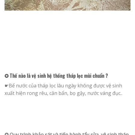
✪ Thế nào là vệ sinh hệ thống tháp lọc mùi chuẩn ?
☛Bể nước của tháp lọc lâu ngày không được vệ sinh
xuất hiện rong rêu, căn bẩn, bọ gậy, nước váng đục..
✪ Quy trình khảo sát và tiến hành tẩy rửa, vệ sinh tháp