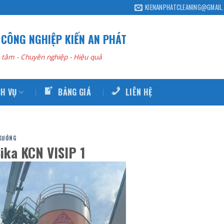
KIENANPHATCLEANING@GMAIL
 CÔNG NGHIỆP KIẾN AN PHÁT
 tâm - Chuyên nghiệp - Hiệu quả
CH VỤ
BẢNG GIÁ
LIÊN HỆ
 XƯỞNG
Sika KCN VISIP 1