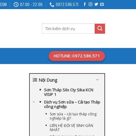
.COM
07:00 - 22:00
0972.586.571
HOTLINE: 0972.586.571
Nội Dung
Sơn Tháp Silo Cty Sika KCN
VISIP 1
Dịch vụ Sơn sửa – Cải tạo Tháp
công nghiệp
Sơn sửa – cải tạo tháp công
nghiệp là gì?
LIÊN HỆ ĐỘI VỆ SINH GẦN
NHẤT