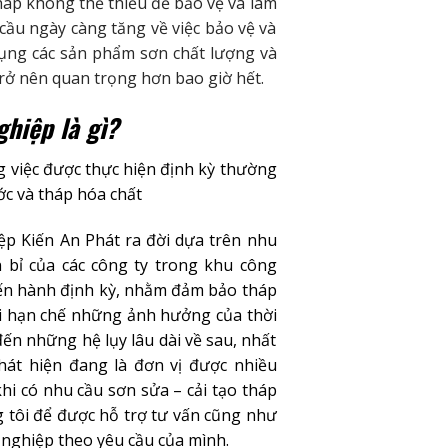
háp không thể thiếu để bảo vệ và làm
cầu ngày càng tăng về việc bảo vệ và
dụng các sản phẩm sơn chất lượng và
trở nên quan trọng hơn bao giờ hết.
ghiệp là gì?
g việc được thực hiện định kỳ thường
ớc và tháp hóa chất
ệp Kiến An Phát ra đời dựa trên nhu
n bỉ của các công ty trong khu công
tiến hành định kỳ, nhằm đảm bảo tháp
ời hạn chế những ảnh hưởng của thời
đến những hệ lụy lâu dài về sau, nhất
hát hiện đang là đơn vị được nhiều
hi có nhu cầu sơn sửa – cải tạo tháp
g tôi để được hỗ trợ tư vấn cũng như
g nghiệp theo yêu cầu của mình.